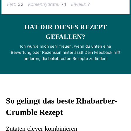
Fett:
32
Kohlenhydrate:
74
Eiweiß:
7
HAT DIR DIESES REZEPT
GEFALLEN?
Ich würde mich sehr freuen, wenn du unten eine
Bewertung oder Rezension hinterlässt! Dein Feedback hilft
anderen, die beliebtesten Rezepte zu finden!
So gelingt das beste Rhabarber-
Crumble Rezept
Zutaten clever kombinieren