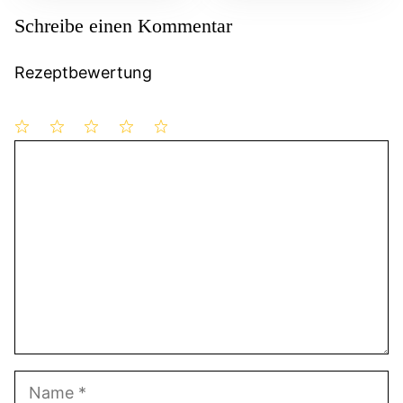
Schreibe einen Kommentar
Rezeptbewertung
1
Kommentar
2
3
4
5
Stern
Sterne
Sterne
Sterne
Sterne
Name