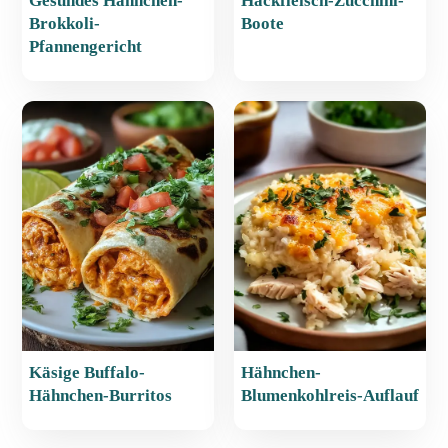
Gesundes Hähnchen-
Hackfleisch-Zucchini-
Brokkoli-
Boote
Pfannengericht
Käsige Buffalo-
Hähnchen-
Hähnchen-Burritos
Blumenkohlreis-Auflauf