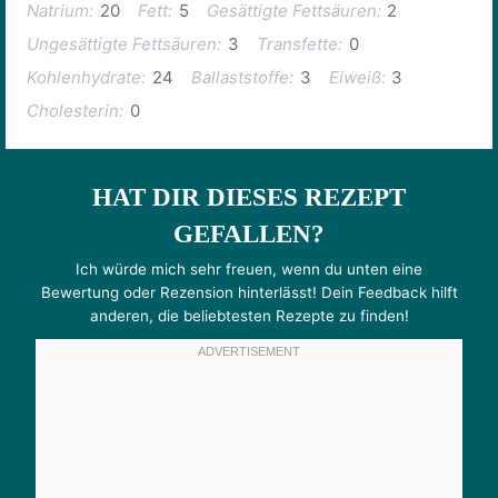
Natrium:
20
Fett:
5
Gesättigte Fettsäuren:
2
Ungesättigte Fettsäuren:
3
Transfette:
0
Kohlenhydrate:
24
Ballaststoffe:
3
Eiweiß:
3
Cholesterin:
0
HAT DIR DIESES REZEPT
GEFALLEN?
Ich würde mich sehr freuen, wenn du unten eine
Bewertung oder Rezension hinterlässt! Dein Feedback hilft
anderen, die beliebtesten Rezepte zu finden!