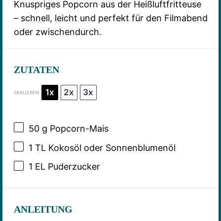
Knuspriges Popcorn aus der Heißluftfritteuse
– schnell, leicht und perfekt für den Filmabend
oder zwischendurch.
ZUTATEN
1x
2x
3x
SKALIEREN
50 g
Popcorn-Mais
1
TL Kokosöl oder Sonnenblumenöl
1
EL Puderzucker
ANLEITUNG