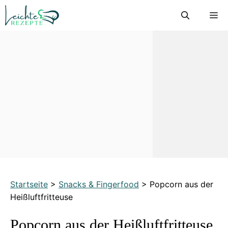
Zum
M
Inhalt
springen
Startseite
>
Snacks & Fingerfood
>
Popcorn aus der
Heißluftfritteuse
Popcorn aus der Heißluftfritteuse