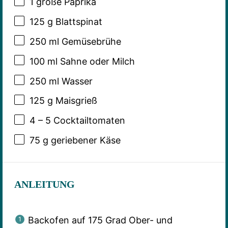
1
große Paprika
125 g
Blattspinat
250
ml Gemüsebrühe
100
ml Sahne oder Milch
250
ml Wasser
125 g
Maisgrieß
4
–
5
Cocktailtomaten
75 g
geriebener Käse
ANLEITUNG
Backofen auf 175 Grad Ober- und