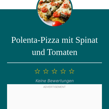
Polenta-Pizza mit Spinat
und Tomaten
1
2
3
4
5
Stern
Sterne
Sterne
Sterne
Sterne
Keine Bewertungen