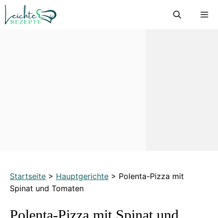
Zum
M
Inhalt
springen
Startseite
>
Hauptgerichte
>
Polenta-Pizza mit
Spinat und Tomaten
Polenta-Pizza mit Spinat und