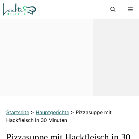
Zum
M
Inhalt
springen
Startseite
>
Hauptgerichte
>
Pizzasuppe mit
Hackfleisch in 30 Minuten
Pizzasuppe mit Hackfleisch in 30