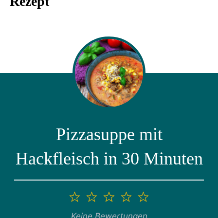
Rezept
Pizzasuppe mit
Hackfleisch in 30 Minuten
1
2
3
4
5
Stern
Sterne
Sterne
Sterne
Sterne
Keine Bewertungen