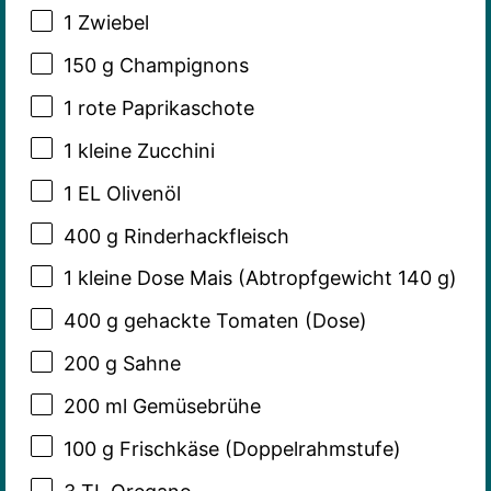
1
Zwiebel
150 g
Champignons
1
rote Paprikaschote
1
kleine Zucchini
1
EL Olivenöl
400 g
Rinderhackfleisch
1
kleine Dose Mais (Abtropfgewicht
140 g
)
400 g
gehackte Tomaten (Dose)
200 g
Sahne
200
ml Gemüsebrühe
100 g
Frischkäse (Doppelrahmstufe)