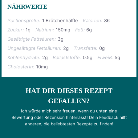
NÄHRWERTE
Portionsgröße:
1 Brötchenhälfte
Kalorien:
86
Zucker:
1g
Natrium:
150mg
Fett:
6g
Gesättigte Fettsäuren:
3g
Ungesättigte Fettsäuren:
2g
Transfette:
0g
Kohlenhydrate:
2g
Ballaststoffe:
0.5g
Eiweiß:
5g
Cholesterin:
10mg
HAT DIR DIESES REZEPT
GEFALLEN?
Ich würde mich sehr freuen, wenn du unten eine
Bewertung oder Rezension hinterlässt! Dein Feedback hilft
anderen, die beliebtesten Rezepte zu finden!