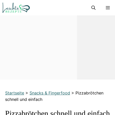
Zum
M
Inhalt
springen
Startseite
>
Snacks & Fingerfood
>
Pizzabrötchen
schnell und einfach
Pizzabrötchen schnell und einfach