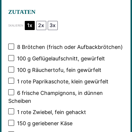
ZUTATEN
1x
2x
3x
SKALIEREN
8
Brötchen (frisch oder Aufbackbrötchen)
100 g
Geflügelaufschnitt, gewürfelt
100 g
Räuchertofu, fein gewürfelt
1
rote Paprikaschote, klein gewürfelt
6
frische Champignons, in dünnen
Scheiben
1
rote Zwiebel, fein gehackt
150 g
geriebener Käse