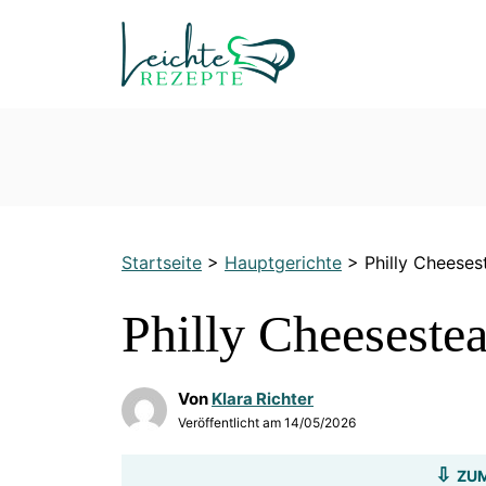
Zum
Inhalt
springen
Startseite
>
Hauptgerichte
>
Philly Cheeses
Philly Cheeseste
Von
Klara Richter
Veröffentlicht am
14/05/2026
ZUM