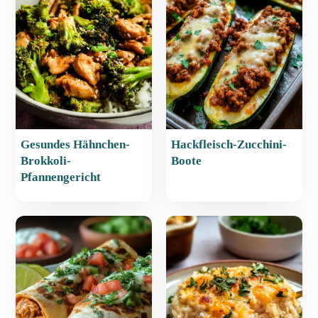
o
p
o
p
k
Gesundes Hähnchen-
Hackfleisch-Zucchini-
Brokkoli-
Boote
Pfannengericht