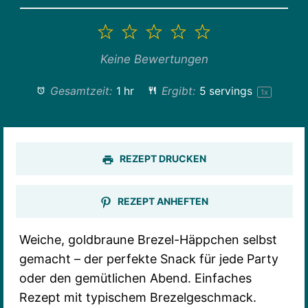
1
2
3
4
5
Stern
Sterne
Sterne
Sterne
Sterne
Keine Bewertungen
Gesamtzeit:
1 hr
Ergibt:
5
servings
1
x
REZEPT DRUCKEN
REZEPT ANHEFTEN
Weiche, goldbraune Brezel-Häppchen selbst
gemacht – der perfekte Snack für jede Party
oder den gemütlichen Abend. Einfaches
Rezept mit typischem Brezelgeschmack.