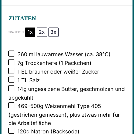
ZUTATEN
1x
2x
3x
SKALIEREN
360
ml lauwarmes Wasser (ca. 38°C)
7g
Trockenhefe (
1
Päckchen)
1
EL brauner oder weißer Zucker
1
TL Salz
14g
ungesalzene Butter, geschmolzen und
abgekühlt
469
–
500
g Weizenmehl Type 405
(gestrichen gemessen), plus etwas mehr für
die Arbeitsfläche
120g
Natron (Backsoda)