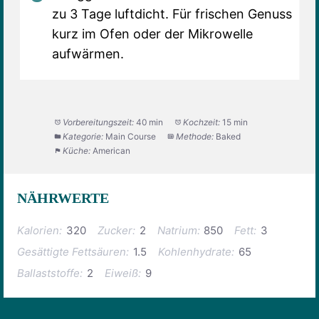
zu 3 Tage luftdicht. Für frischen Genuss
kurz im Ofen oder der Mikrowelle
aufwärmen.
Vorbereitungszeit:
40 min
Kochzeit:
15 min
Kategorie:
Main Course
Methode:
Baked
Küche:
American
NÄHRWERTE
Kalorien:
320
Zucker:
2
Natrium:
850
Fett:
3
Gesättigte Fettsäuren:
1.5
Kohlenhydrate:
65
Ballaststoffe:
2
Eiweiß:
9