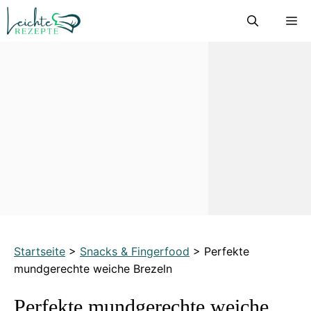
Zum
M
Inhalt
springen
Startseite
>
Snacks & Fingerfood
>
Perfekte
mundgerechte weiche Brezeln
Perfekte mundgerechte weiche