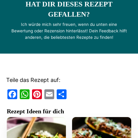
HAT DIR DIESES REZEPT
GEFALLEN?
Ich würde mich sehr freuen, wenn du unten eine
Bewertung oder Rezension hinterlässt! Dein Feedback hilft
anderen, die beliebtesten Rezepte zu finden!
Teile das Rezept auf:
F
W
Pi
E
T
a
h
nt
m
ei
Rezept Ideen für dich
c
at
er
ai
le
e
s
e
l
n
b
A
st