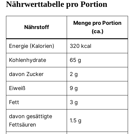
Nährwerttabelle pro Portion
Menge pro Portion
Nährstoff
(ca.)
Energie (Kalorien)
320 kcal
Kohlenhydrate
65 g
davon Zucker
2 g
Eiweiß
9 g
Fett
3 g
davon gesättigte
1.5 g
Fettsäuren