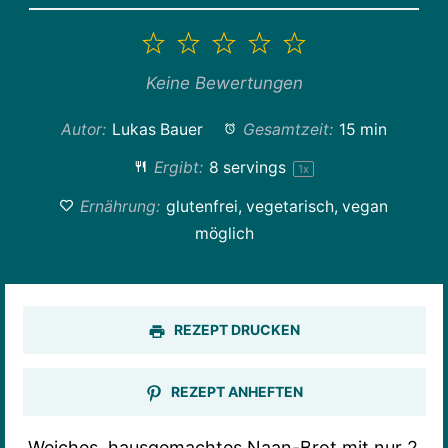
1
2
3
4
5
Stern
Sterne
Sterne
Sterne
Sterne
Keine Bewertungen
Autor:
Lukas Bauer
Gesamtzeit:
15 min
Ergibt:
8
servings
1
x
Ernährung:
glutenfrei, vegetarisch, vegan
möglich
REZEPT DRUCKEN
REZEPT ANHEFTEN
Weiches, hausgemachtes Naan-Brot mit nur 2