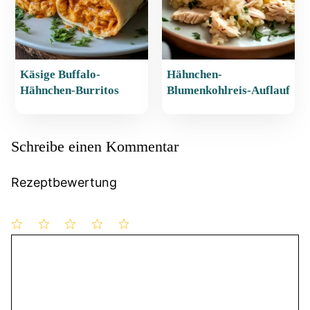
Käsige Buffalo-
Hähnchen-
Hähnchen-Burritos
Blumenkohlreis-Auflauf
Schreibe einen Kommentar
Rezeptbewertung
1
Kommentar
2
3
4
5
Stern
Sterne
Sterne
Sterne
Sterne