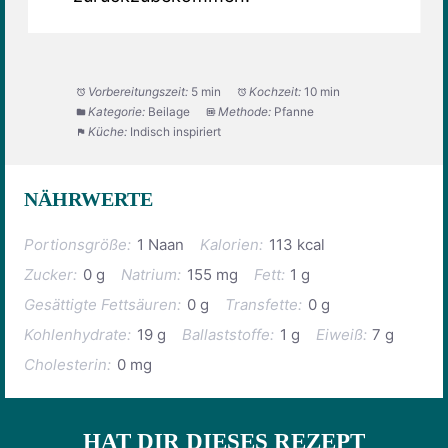
Vorbereitungszeit:
5 min
Kochzeit:
10 min
Kategorie:
Beilage
Methode:
Pfanne
Küche:
Indisch inspiriert
NÄHRWERTE
Portionsgröße:
1 Naan
Kalorien:
113 kcal
Zucker:
0 g
Natrium:
155 mg
Fett:
1 g
Gesättigte Fettsäuren:
0 g
Transfette:
0 g
Kohlenhydrate:
19 g
Ballaststoffe:
1 g
Eiweiß:
7 g
Cholesterin:
0 mg
HAT DIR DIESES REZEPT