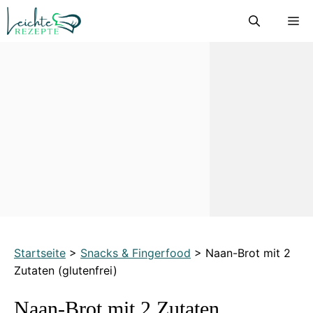
Zum
M
Inhalt
springen
Startseite
>
Snacks & Fingerfood
>
Naan-Brot mit 2
Zutaten (glutenfrei)
Naan-Brot mit 2 Zutaten