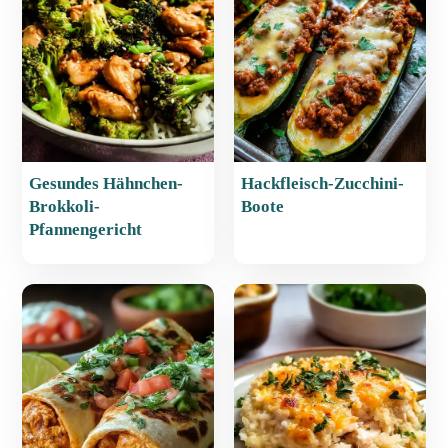
o
p
k
Gesundes Hähnchen-
Hackfleisch-Zucchini-
Brokkoli-
Boote
Pfannengericht