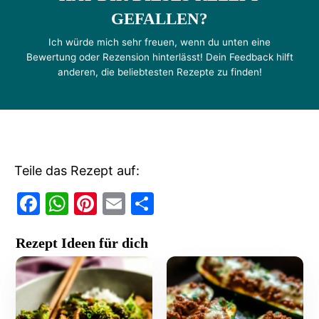
GEFALLEN?
Ich würde mich sehr freuen, wenn du unten eine
Bewertung oder Rezension hinterlässt! Dein Feedback hilft
anderen, die beliebtesten Rezepte zu finden!
Teile das Rezept auf:
F
W
Pi
E
T
a
h
nt
m
ei
Rezept Ideen für dich
c
at
er
ai
le
e
s
e
l
n
b
A
st
o
p