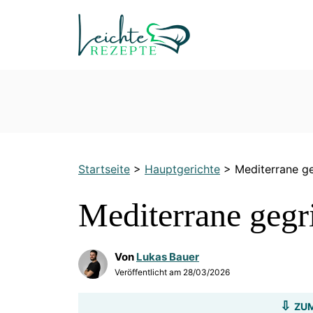
Zum
Inhalt
springen
Startseite
>
Hauptgerichte
>
Mediterrane ge
Mediterrane gegr
Von
Lukas Bauer
Veröffentlicht am
28/03/2026
ZUM