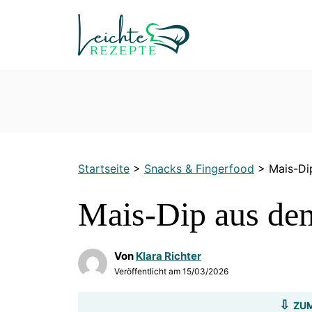
Zum
Inhalt
springen
Startseite
>
Snacks & Fingerfood
>
Mais-Di
Mais-Dip aus de
Von
Klara Richter
Veröffentlicht am
15/03/2026
ZUM