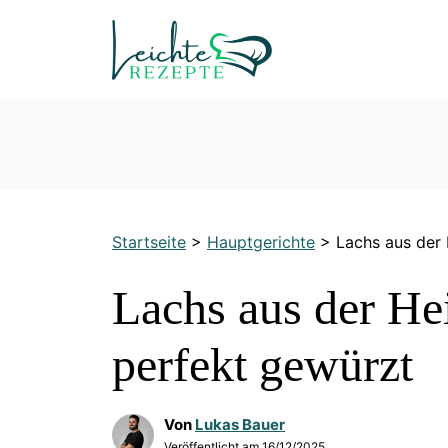
Zum
Inhalt
springen
Startseite
>
Hauptgerichte
>
Lachs aus der 
Lachs aus der Hei
perfekt gewürzt
Von
Lukas Bauer
Veröffentlicht am
16/12/2025