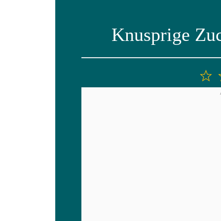
Knusprige Zuc
1
S