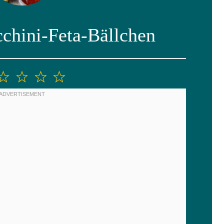
chini-Feta-Bällchen
2
3
4
5
tern
Sterne
Sterne
Sterne
Sterne