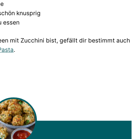
ne
 schön knusprig
u essen
n mit Zucchini bist, gefällt dir bestimmt auch
Pasta
.