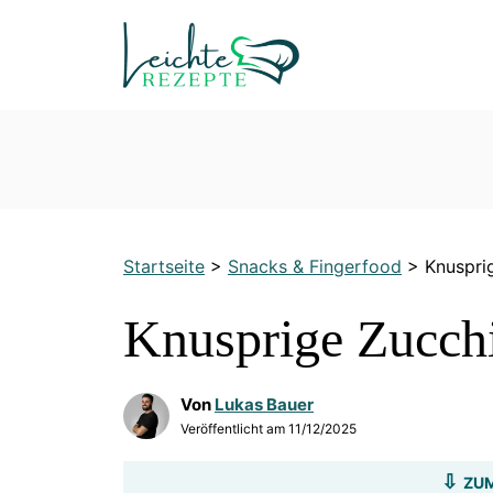
Zum
Inhalt
springen
Startseite
>
Snacks & Fingerfood
>
Knuspri
Knusprige Zucchi
Von
Lukas Bauer
Veröffentlicht am
11/12/2025
ZUM