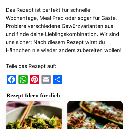
Das Rezept ist perfekt für schnelle
Wochentage, Meal Prep oder sogar für Gäste.
Probiere verschiedene Gewürzvarianten aus
und finde deine Lieblingskombination. Wir sind
uns sicher: Nach diesem Rezept wirst du
Hähnchen nie wieder anders zubereiten wollen!
Teile das Rezept auf:
F
W
Pi
E
T
a
h
nt
m
ei
Rezept Ideen für dich
c
at
er
ai
le
e
s
e
l
n
b
A
st
o
p