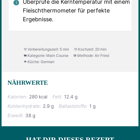
Überprüfe die Kerntemperatur mit einem
Fleischthermometer für perfekte
Ergebnisse.
Vorbereitungszeit:
5 min
Kochzeit:
20 min
Kategorie:
Main Course
Methode:
Air Fried
Küche:
German
NÄHRWERTE
Kalorien:
280 kcal
Fett:
12.4 g
Kohlenhydrate:
2.9 g
Ballaststoffe:
1 g
Eiweiß:
38 g
HAT DIR DIESES REZEPT