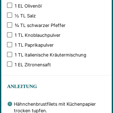
1
EL Olivenöl
½
TL Salz
¾
TL schwarzer Pfeffer
1
TL Knoblauchpulver
1
TL Paprikapulver
1
TL italienische Kräutermischung
1
EL Zitronensaft
ANLEITUNG
Hähnchenbrustfilets mit Küchenpapier
trocken tupfen.