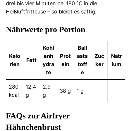
drei bis vier Minuten bei 180 °C in die
Heißluftfritteuse – so bleibt es saftig.
Nährwerte pro Portion
Kohl
Ball
Kalo
enh
Prot
asts
Zuc
Natr
Fett
rien
ydra
ein
toff
ker
ium
te
e
280
12.4
2.9
38 g
1 g
kcal
g
g
FAQs zur Airfryer
Hähnchenbrust