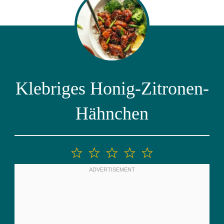
Klebriges Honig-Zitronen-
Hähnchen
1
2
3
4
5
Stern
Sterne
Sterne
Sterne
Sterne