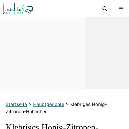
Zum
M
Inhalt
springen
Startseite
>
Hauptgerichte
>
Klebriges Honig-
Zitronen-Hähnchen
Klebriges Honig-Zitronen-