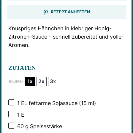
REZEPT ANHEFTEN
Knuspriges Hähnchen in klebriger Honig-
Zitronen-Sauce – schnell zubereitet und voller
Aromen.
ZUTATEN
1x
2x
3x
SKALIEREN
1
EL fettarme Sojasauce (
15
ml)
1
Ei
60 g
Speisestärke