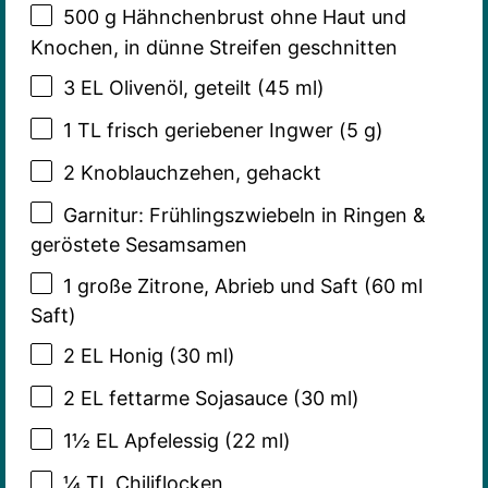
500 g
Hähnchenbrust ohne Haut und
Knochen, in dünne Streifen geschnitten
3
EL Olivenöl, geteilt (
45
ml)
1
TL frisch geriebener Ingwer (
5 g
)
2
Knoblauchzehen, gehackt
Garnitur: Frühlingszwiebeln in Ringen &
geröstete Sesamsamen
1
große Zitrone, Abrieb und Saft (
60
ml
Saft)
2
EL Honig (
30
ml)
2
EL fettarme Sojasauce (
30
ml)
1½
EL Apfelessig (
22
ml)
¼
TL Chiliflocken