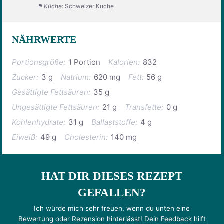
Küche:
Schweizer Küche
NÄHRWERTE
Portionsgröße:
1 Portion
Kalorien:
832
Zucker:
3 g
Natrium:
620 mg
Fett:
56 g
Gesättigte Fettsäuren:
35 g
Ungesättigte Fettsäuren:
21 g
Transfette:
0 g
Kohlenhydrate:
31 g
Ballaststoffe:
4 g
Eiweiß:
49 g
Cholesterin:
140 mg
HAT DIR DIESES REZEPT
GEFALLEN?
Ich würde mich sehr freuen, wenn du unten eine
Bewertung oder Rezension hinterlässt! Dein Feedback hilft