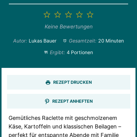
1
2
3
4
5
Stern
Sterne
Sterne
Sterne
Sterne
Keine Bewertungen
Autor:
Lukas Bauer
Gesamtzeit:
20 Minuten
Ergibt:
4 Portionen
REZEPT DRUCKEN
REZEPT ANHEFTEN
Gemütliches Raclette mit geschmolzenem
Käse, Kartoffeln und klassischen Beilagen –
perfekt für entspannte Abende mit Familie