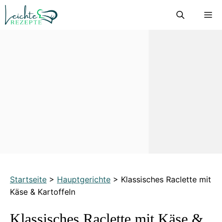
Zum
M
Inhalt
springen
Startseite
>
Hauptgerichte
>
Klassisches Raclette mit
Käse & Kartoffeln
Klassisches Raclette mit Käse &