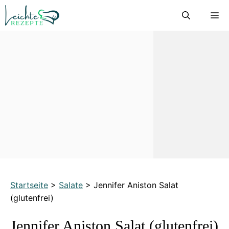
Zum
M
Inhalt
springen
Startseite
>
Salate
>
Jennifer Aniston Salat
(glutenfrei)
Jennifer Aniston Salat (glutenfrei)