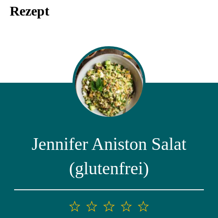
Rezept
Jennifer Aniston Salat
(glutenfrei)
1
2
3
4
5