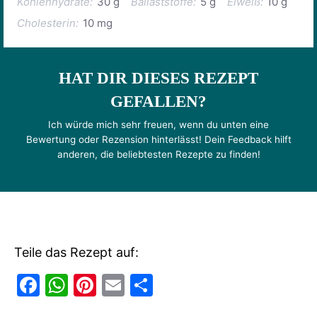
Kohlenhydrate:
30 g
Ballaststoffe:
5 g
Eiweiß:
10 g
Cholesterin:
10 mg
HAT DIR DIESES REZEPT
GEFALLEN?
Ich würde mich sehr freuen, wenn du unten eine
Bewertung oder Rezension hinterlässt! Dein Feedback hilft
anderen, die beliebtesten Rezepte zu finden!
Teile das Rezept auf:
F
W
Pi
E
T
a
h
nt
m
ei