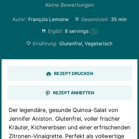
Stern
Sterne
Sterne
Sterne
Sterne
Keine Bewertungen
Autor:
François Lemoine
Gesamtzeit:
35 min
Ergibt:
8
servings
1
x
Ernährung:
Glutenfrei, Vegetarisch
REZEPT DRUCKEN
REZEPT ANHEFTEN
Der legendäre, gesunde Quinoa-Salat von
Jennifer Aniston. Glutenfrei, voller frischer
Kräuter, Kichererbsen und einer erfrischenden
Zitronen-Vinaigrette. Perfekt als vollwertige