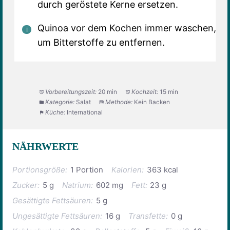
durch geröstete Kerne ersetzen.
Quinoa vor dem Kochen immer waschen,
um Bitterstoffe zu entfernen.
Vorbereitungszeit:
20 min
Kochzeit:
15 min
Kategorie:
Salat
Methode:
Kein Backen
Küche:
International
NÄHRWERTE
Portionsgröße:
1 Portion
Kalorien:
363 kcal
Zucker:
5 g
Natrium:
602 mg
Fett:
23 g
Gesättigte Fettsäuren:
5 g
Ungesättigte Fettsäuren:
16 g
Transfette:
0 g