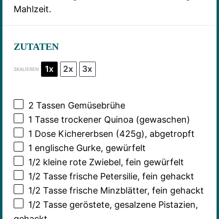
Mahlzeit.
ZUTATEN
1x
2x
3x
SKALIEREN
2
Tassen Gemüsebrühe
1
Tasse trockener Quinoa (gewaschen)
1
Dose Kichererbsen (
425g
), abgetropft
1
englische Gurke, gewürfelt
1/2
kleine rote Zwiebel, fein gewürfelt
1/2
Tasse frische Petersilie, fein gehackt
1/2
Tasse frische Minzblätter, fein gehackt
1/2
Tasse geröstete, gesalzene Pistazien,
gehackt