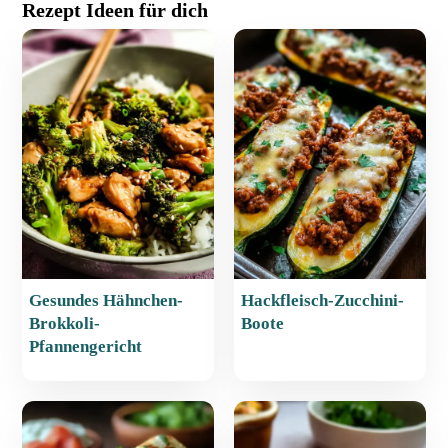
Rezept Ideen für dich
c
at
er
ai
le
e
s
e
l
n
b
A
st
o
p
o
p
k
Gesundes Hähnchen-
Hackfleisch-Zucchini-
Brokkoli-
Boote
Pfannengericht