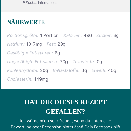
Küche:
International
NÄHRWERTE
Portionsgröße:
1 Portion
Kalorien:
496
Zucker:
8g
Natrium:
1017mg
Fett:
29g
Gesättigte Fettsäuren:
6g
Ungesättigte Fettsäuren:
20g
Transfette:
0g
Kohlenhydrate:
20g
Ballaststoffe:
3g
Eiweiß:
40g
Cholesterin:
149mg
HAT DIR DIESES REZEPT
GEFALLEN?
Ich würde mich sehr freuen, wenn du unten eine
Bewertung oder Rezension hinterlässt! Dein Feedback hilft