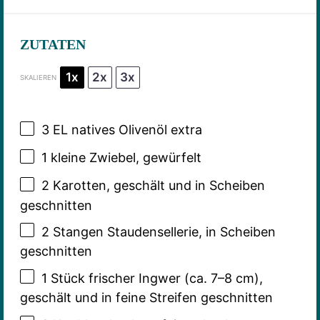
ZUTATEN
1x
2x
3x
SKALIEREN
3
EL natives Olivenöl extra
1
kleine Zwiebel, gewürfelt
2
Karotten, geschält und in Scheiben
geschnitten
2
Stangen Staudensellerie, in Scheiben
geschnitten
1
Stück frischer Ingwer (ca.
7
–
8
cm),
geschält und in feine Streifen geschnitten