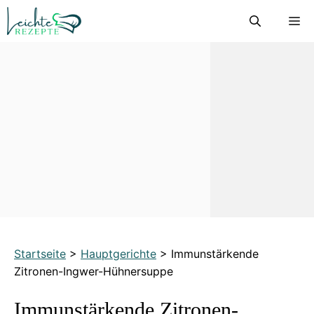
Zum
M
Inhalt
springen
Startseite
>
Hauptgerichte
>
Immunstärkende
Zitronen-Ingwer-Hühnersuppe
Immunstärkende Zitronen-