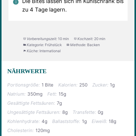
Die Bites lassen sich im Kühlschrank bis
zu 4 Tage lagern.
Vorbereitungszeit:
10 min
Kochzeit:
20 min
Kategorie:
Frühstück
Methode:
Backen
Küche:
International
NÄHRWERTE
Portionsgröße:
1 Bite
Kalorien:
250
Zucker:
1g
Natrium:
350mg
Fett:
15g
Gesättigte Fettsäuren:
7g
Ungesättigte Fettsäuren:
8g
Transfette:
0g
Kohlenhydrate:
4g
Ballaststoffe:
1g
Eiweiß:
18g
Cholesterin:
120mg