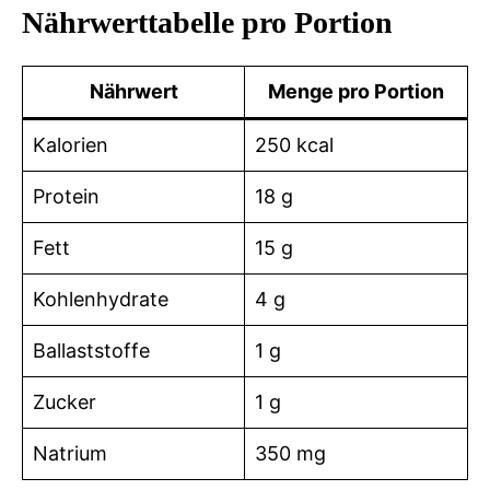
Nährwerttabelle pro Portion
Nährwert
Menge pro Portion
Kalorien
250 kcal
Protein
18 g
Fett
15 g
Kohlenhydrate
4 g
Ballaststoffe
1 g
Zucker
1 g
Natrium
350 mg