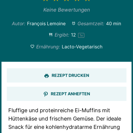
Stern
Sterne
Sterne
Sterne
Sterne
Keine Bewertungen
Autor:
François Lemoine
Gesamtzeit:
40 min
Ergibt:
1
2
1
x
Ernährung:
Lacto-Vegetarisch
REZEPT DRUCKEN
REZEPT ANHEFTEN
Fluffige und proteinreiche Ei-Muffins mit
Hüttenkäse und frischem Gemüse. Der ideale
Snack für eine kohlenhydratarme Ernährung