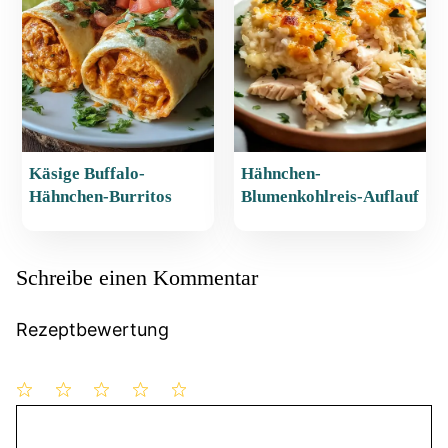
Käsige Buffalo-
Hähnchen-
Hähnchen-Burritos
Blumenkohlreis-Auflauf
Schreibe einen Kommentar
Rezeptbewertung
1
Kommentar
2
3
4
5
Stern
Sterne
Sterne
Sterne
Sterne