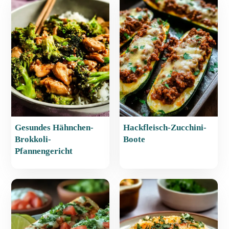
b
A
st
o
p
o
p
k
Gesundes Hähnchen-
Hackfleisch-Zucchini-
Brokkoli-
Boote
Pfannengericht