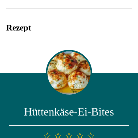
Rezept
Hüttenkäse-Ei-Bites
1
2
3
4
5