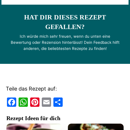
HAT DIR DIESES REZEPT
GEFALLEN?
Ich würde mich sehr freuen, wenn du unten eine
Bewertung oder Rezension hinterlässt! Dein Feedback hilft
anderen, die beliebtesten Rezepte zu finden!
Teile das Rezept auf:
F
W
Pi
E
T
a
h
nt
m
ei
Rezept Ideen für dich
c
at
er
ai
le
e
s
e
l
n