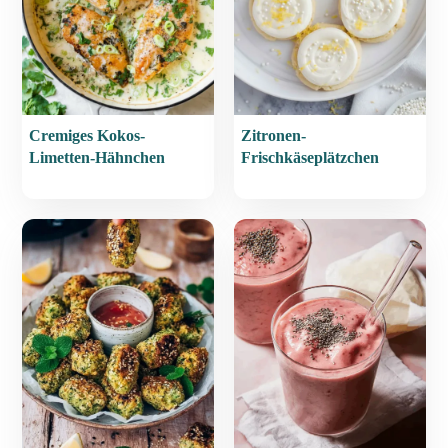
Cremiges Kokos-
Zitronen-
Limetten-Hähnchen
Frischkäseplätzchen