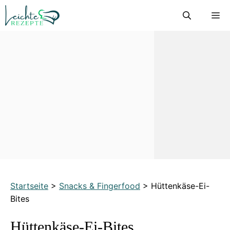
Zum
M
Inhalt
springen
Startseite
>
Snacks & Fingerfood
>
Hüttenkäse-Ei-
Bites
Hüttenkäse-Ei-Bites