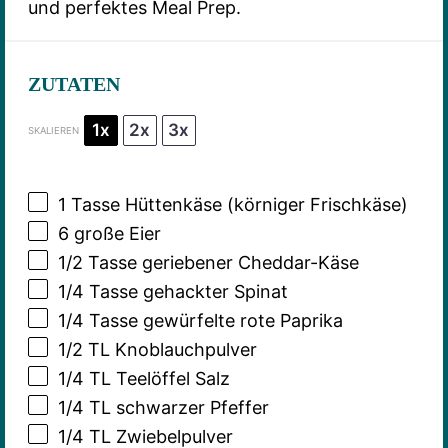
und perfektes Meal Prep.
ZUTATEN
1x
2x
3x
SKALIEREN
1
Tasse Hüttenkäse (körniger Frischkäse)
6
große Eier
1/2
Tasse geriebener Cheddar-Käse
1/4
Tasse gehackter Spinat
1/4
Tasse gewürfelte rote Paprika
1/2
TL Knoblauchpulver
1/4
TL Teelöffel Salz
1/4
TL schwarzer Pfeffer
1/4
TL Zwiebelpulver