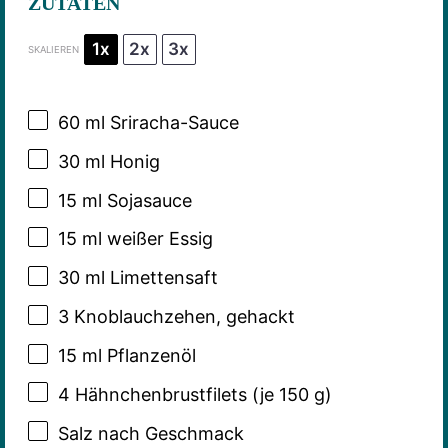
ZUTATEN
1x
2x
3x
SKALIEREN
60
ml Sriracha-Sauce
30
ml Honig
15
ml Sojasauce
15
ml weißer Essig
30
ml Limettensaft
3
Knoblauchzehen, gehackt
15
ml Pflanzenöl
4
Hähnchenbrustfilets (je 150 g)
Salz nach Geschmack