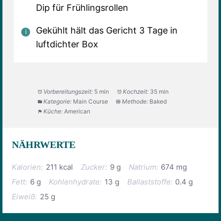
Dip für Frühlingsrollen
Gekühlt hält das Gericht 3 Tage in
luftdichter Box
Vorbereitungszeit:
5 min
Kochzeit:
35 min
Kategorie:
Main Course
Methode:
Baked
Küche:
American
NÄHRWERTE
Kalorien:
211 kcal
Zucker:
9 g
Natrium:
674 mg
Fett:
6 g
Kohlenhydrate:
13 g
Ballaststoffe:
0.4 g
Eiweiß:
25 g