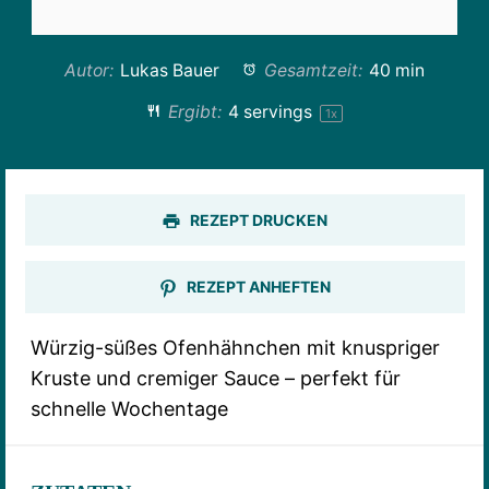
Autor:
Lukas Bauer
Gesamtzeit:
40 min
Ergibt:
4
servings
1
x
REZEPT DRUCKEN
REZEPT ANHEFTEN
Würzig-süßes Ofenhähnchen mit knuspriger
Kruste und cremiger Sauce – perfekt für
schnelle Wochentage