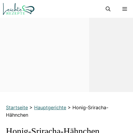
Zum
M
Inhalt
springen
Startseite
>
Hauptgerichte
>
Honig-Sriracha-
Hähnchen
Honig-Sriracha-Hähnchen