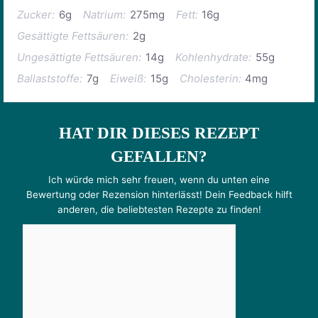
Zucker:
6g
Natrium:
275mg
Fett:
16g
Gesättigte Fettsäuren:
2g
Ungesättigte Fettsäuren:
14g
Kohlenhydrate:
55g
Ballaststoffe:
7g
Eiweiß:
15g
Cholesterin:
4mg
HAT DIR DIESES REZEPT
GEFALLEN?
Ich würde mich sehr freuen, wenn du unten eine
Bewertung oder Rezension hinterlässt! Dein Feedback hilft
anderen, die beliebtesten Rezepte zu finden!