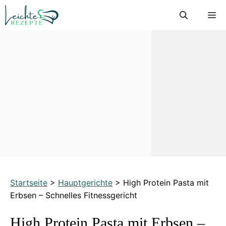
Zum
M
Inhalt
springen
Startseite
>
Hauptgerichte
>
High Protein Pasta mit
Erbsen – Schnelles Fitnessgericht
High Protein Pasta mit Erbsen –