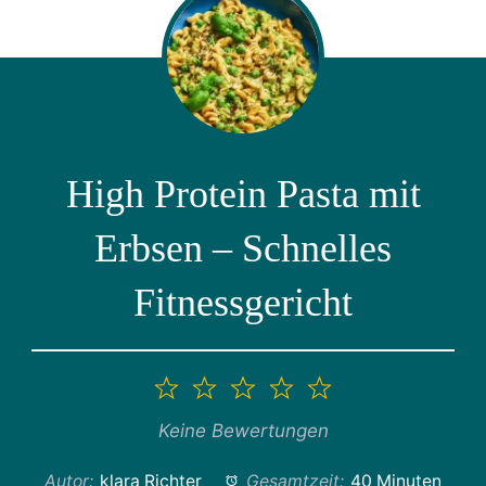
High Protein Pasta mit
Erbsen – Schnelles
Fitnessgericht
1
2
3
4
5
Stern
Sterne
Sterne
Sterne
Sterne
Keine Bewertungen
Autor:
klara Richter
Gesamtzeit:
40 Minuten