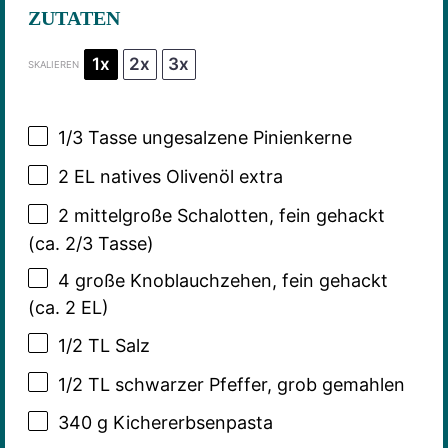
ZUTATEN
1x
2x
3x
SKALIEREN
1/3
Tasse ungesalzene Pinienkerne
2
EL natives Olivenöl extra
2
mittelgroße Schalotten, fein gehackt
(ca.
2/3
Tasse)
4
große Knoblauchzehen, fein gehackt
(ca.
2
EL)
1/2
TL Salz
1/2
TL schwarzer Pfeffer, grob gemahlen
340 g
Kichererbsenpasta