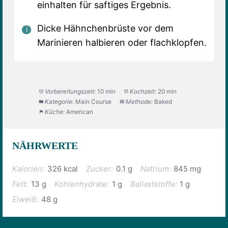
einhalten für saftiges Ergebnis.
Dicke Hähnchenbrüste vor dem
Marinieren halbieren oder flachklopfen.
Vorbereitungszeit:
10 min
Kochzeit:
20 min
Kategorie:
Main Course
Methode:
Baked
Küche:
American
NÄHRWERTE
Kalorien:
326 kcal
Zucker:
0.1 g
Natrium:
845 mg
Fett:
13 g
Kohlenhydrate:
1 g
Ballaststoffe:
1 g
Eiweiß:
48 g