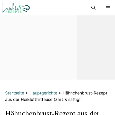
Zum
M
Inhalt
springen
Startseite
>
Hauptgerichte
>
Hähnchenbrust-Rezept
aus der Heißluftfritteuse (zart & saftig!)
Hähnchenbrust-Rezept aus der