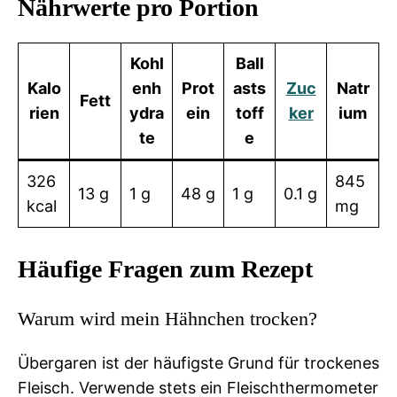
Nährwerte pro Portion
Kohl
Ball
Kalo
enh
Prot
asts
Zuc
Natr
Fett
rien
ydra
ein
toff
ker
ium
te
e
326
845
13 g
1 g
48 g
1 g
0.1 g
kcal
mg
Häufige Fragen zum Rezept
Warum wird mein Hähnchen trocken?
Übergaren ist der häufigste Grund für trockenes
Fleisch. Verwende stets ein Fleischthermometer