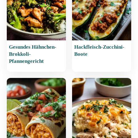
k
Gesundes Hähnchen-
Hackfleisch-Zucchini-
Brokkoli-
Boote
Pfannengericht