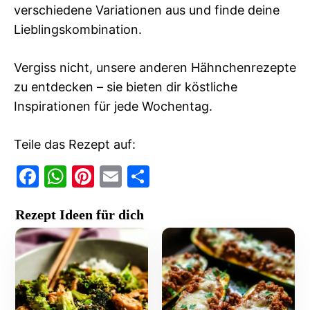
verschiedene Variationen aus und finde deine
Lieblingskombination.
Vergiss nicht, unsere anderen Hähnchenrezepte
zu entdecken – sie bieten dir köstliche
Inspirationen für jede Wochentag.
Teile das Rezept auf:
F
W
Pi
E
T
a
h
nt
m
ei
Rezept Ideen für dich
c
at
er
ai
le
e
s
e
l
n
b
A
st
o
p
o
p