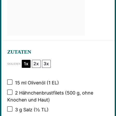
ZUTATEN
1x
2x
3x
SKALIEREN
15
ml Olivenöl (
1
EL)
2
Hähnchenbrustfilets (500 g, ohne
Knochen und Haut)
3 g
Salz (
½
TL)