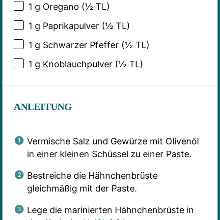
1 g
Oregano (
½
TL)
1 g
Paprikapulver (
½
TL)
1 g
Schwarzer Pfeffer (
½
TL)
1 g
Knoblauchpulver (
½
TL)
ANLEITUNG
Vermische Salz und Gewürze mit Olivenöl
in einer kleinen Schüssel zu einer Paste.
Bestreiche die Hähnchenbrüste
gleichmäßig mit der Paste.
Lege die marinierten Hähnchenbrüste in