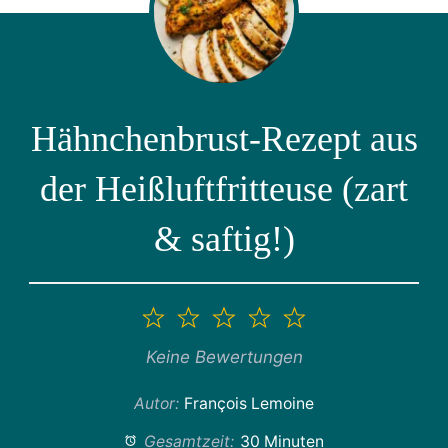
Hähnchenbrust-Rezept aus
der Heißluftfritteuse (zart
& saftig!)
1
2
3
4
5
Stern
Sterne
Sterne
Sterne
Sterne
Keine Bewertungen
Autor:
François Lemoine
Gesamtzeit:
30 Minuten