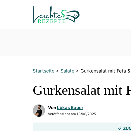
Zum
Inhalt
springen
Startseite
>
Salate
>
Gurkensalat mit Feta &
Gurkensalat mit 
Von
Lukas Bauer
Veröffentlicht am
13/08/2025
ZUM