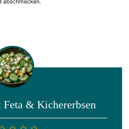
nd abschmecken.
t Feta & Kichererbsen