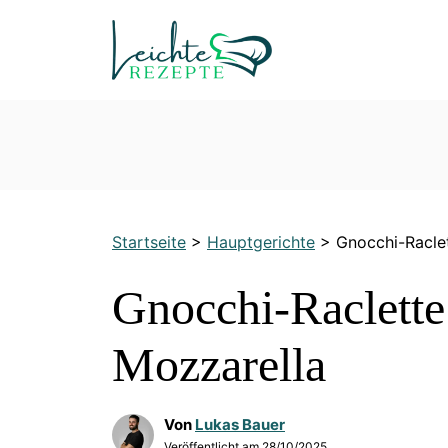
Zum
Inhalt
springen
Startseite
>
Hauptgerichte
>
Gnocchi-Racle
Gnocchi-Raclette
Mozzarella
Von
Lukas Bauer
Veröffentlicht am
28/10/2025