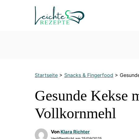
Zum
Inhalt
springen
Startseite
>
Snacks & Fingerfood
>
Gesunde
Gesunde Kekse m
Vollkornmehl
Von
Klara Richter
Veröffentlicht am
25/09/2025