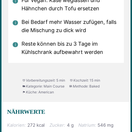
Für vegan: Käse weglassen und
Hähnchen durch Tofu ersetzen
Bei Bedarf mehr Wasser zufügen, falls
die Mischung zu dick wird
Reste können bis zu 3 Tage im
Kühlschrank aufbewahrt werden
Vorbereitungszeit:
5 min
Kochzeit:
15 min
Kategorie:
Main Course
Methode:
Baked
Küche:
American
NÄHRWERTE
Kalorien:
272 kcal
Zucker:
4 g
Natrium:
546 mg