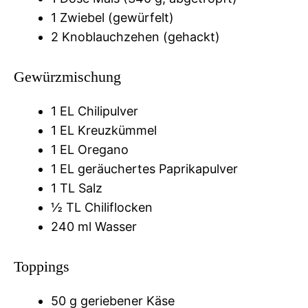
1 Zwiebel (gewürfelt)
2 Knoblauchzehen (gehackt)
Gewürzmischung
1 EL Chilipulver
1 EL Kreuzkümmel
1 EL Oregano
1 EL geräuchertes Paprikapulver
1 TL Salz
½ TL Chiliflocken
240 ml Wasser
Toppings
50 g geriebener Käse