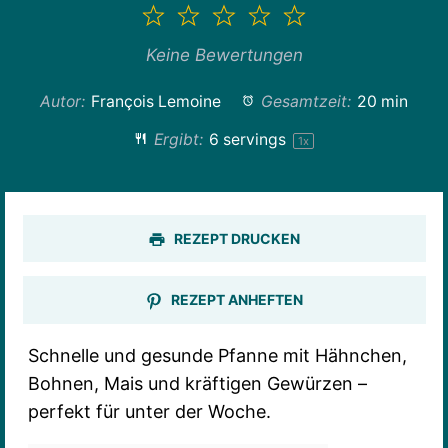
1
2
3
4
5
Stern
Sterne
Sterne
Sterne
Sterne
Keine Bewertungen
Autor:
François Lemoine
Gesamtzeit:
20 min
Ergibt:
6
servings
1
x
REZEPT DRUCKEN
REZEPT ANHEFTEN
Schnelle und gesunde Pfanne mit Hähnchen,
Bohnen, Mais und kräftigen Gewürzen –
perfekt für unter der Woche.