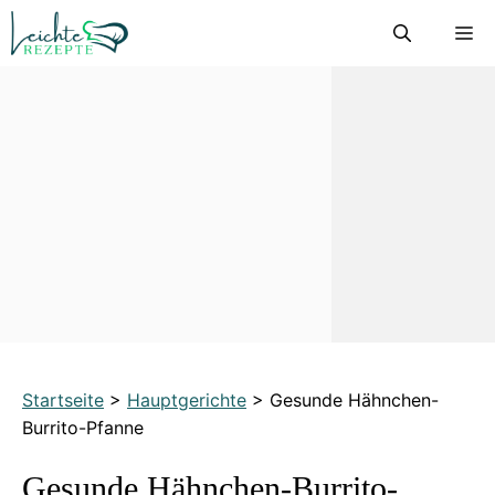
Zum
M
Inhalt
springen
Startseite
>
Hauptgerichte
>
Gesunde Hähnchen-
Burrito-Pfanne
Gesunde Hähnchen-Burrito-