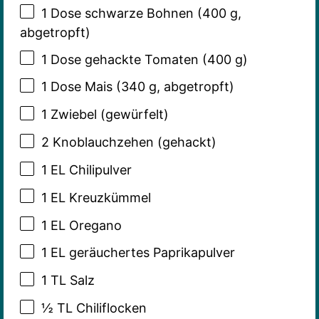
1
Dose schwarze Bohnen (
400 g
,
abgetropft)
1
Dose gehackte Tomaten (
400 g
)
1
Dose Mais (
340 g
, abgetropft)
1
Zwiebel (gewürfelt)
2
Knoblauchzehen (gehackt)
1
EL Chilipulver
1
EL Kreuzkümmel
1
EL Oregano
1
EL geräuchertes Paprikapulver
1
TL Salz
½
TL Chiliflocken