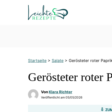
Zum
Inhalt
springen
Startseite
>
Salate
>
Gerösteter roter Papri
Gerösteter roter 
Von
Klara Richter
Veröffentlicht am
05/05/2026
ZUM