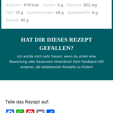
Kalorien:
476 kcal
Zucker:
5 g
Natrium:
652 mg
Fett:
13 g
Kohlenhydrate:
48 g
Ballaststoffe:
8 g
Eiweiß:
40 g
HAT DIR DIESES REZEPT
GEFALLEN?
Ich würde mich sehr freuen, wenn du unten eine
Bewertung oder Rezension hinterlässt! Dein Feedback hilft
anderen, die beliebtesten Rezepte zu finden!
Teile das Rezept auf: