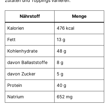
Zutaten und Toppings variieren.
Nährstoff
Menge
Kalorien
476 kcal
Fett
13 g
Kohlenhydrate
48 g
davon Ballaststoffe
8 g
davon Zucker
5 g
Protein
40 g
Natrium
652 mg