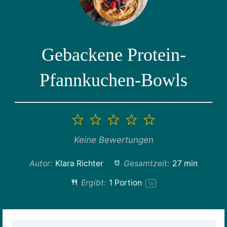
Gebackene Protein-
Pfannkuchen-Bowls
1
2
3
4
5
Stern
Sterne
Sterne
Sterne
Sterne
Keine Bewertungen
Autor:
Klara Richter
Gesamtzeit:
27 min
Ergibt:
1
Portion
1
x