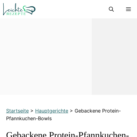
Zum
M
Inhalt
springen
Startseite
>
Hauptgerichte
>
Gebackene Protein-
Pfannkuchen-Bowls
Gebackene Protein-Pfannkuchen-