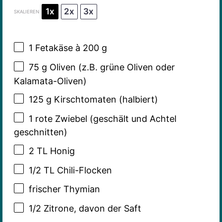
1x
2x
3x
SKALIEREN
1
Fetakäse à 200 g
75 g
Oliven (z.B. grüne Oliven oder
Kalamata-Oliven)
125 g
Kirschtomaten (halbiert)
1
rote Zwiebel (geschält und Achtel
geschnitten)
2
TL Honig
1/2
TL Chili-Flocken
frischer Thymian
1/2
Zitrone, davon der Saft