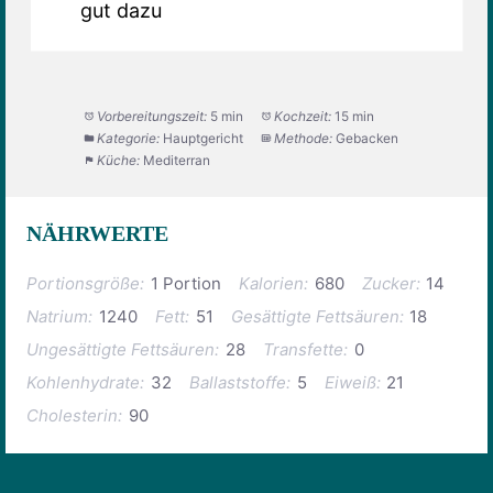
gut dazu
Vorbereitungszeit:
5 min
Kochzeit:
15 min
Kategorie:
Hauptgericht
Methode:
Gebacken
Küche:
Mediterran
NÄHRWERTE
Portionsgröße:
1 Portion
Kalorien:
680
Zucker:
14
Natrium:
1240
Fett:
51
Gesättigte Fettsäuren:
18
Ungesättigte Fettsäuren:
28
Transfette:
0
Kohlenhydrate:
32
Ballaststoffe:
5
Eiweiß:
21
Cholesterin:
90