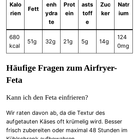
Kalo
enh
Prot
asts
Zuc
Natr
Fett
rien
ydra
ein
toff
ker
ium
te
e
680
124
51g
32g
21g
5g
14g
kcal
0mg
Häufige Fragen zum Airfryer-
Feta
Kann ich den Feta einfrieren?
Wir raten davon ab, da die Textur des
aufgetauten Käses oft krümelig wird. Besser
frisch zubereiten oder maximal 48 Stunden im
Kühlschrank aufbewahren.