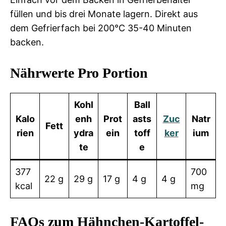
füllen und bis drei Monate lagern. Direkt aus
dem Gefrierfach bei 200°C 35-40 Minuten
backen.
Nährwerte Pro Portion
Kohl
Ball
Kalo
enh
Prot
asts
Zuc
Natr
Fett
rien
ydra
ein
toff
ker
ium
te
e
377
700
22 g
29 g
17 g
4 g
4 g
kcal
mg
FAQs zum Hähnchen-Kartoffel-