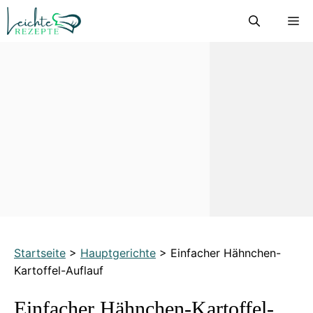
Zum
M
Inhalt
springen
Startseite
>
Hauptgerichte
>
Einfacher Hähnchen-
Kartoffel-Auflauf
Einfacher Hähnchen-Kartoffel-