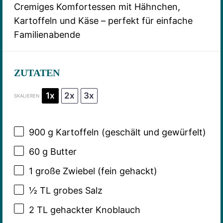
Cremiges Komfortessen mit Hähnchen,
Kartoffeln und Käse – perfekt für einfache
Familienabende
ZUTATEN
1x
2x
3x
SKALIEREN
900 g
Kartoffeln (geschält und gewürfelt)
60 g
Butter
1
große Zwiebel (fein gehackt)
½
TL grobes Salz
2
TL gehackter Knoblauch