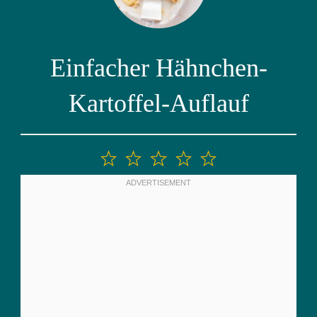
Einfacher Hähnchen-
Kartoffel-Auflauf
1
2
3
4
5
Stern
Sterne
Sterne
Sterne
Sterne