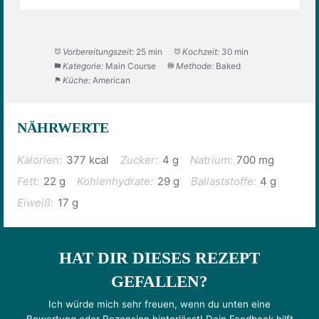
Vorbereitungszeit:
25 min
Kochzeit:
30 min
Kategorie:
Main Course
Methode:
Baked
Küche:
American
NÄHRWERTE
Kalorien:
377 kcal
Zucker:
4 g
Natrium:
700 mg
Fett:
22 g
Kohlenhydrate:
29 g
Ballaststoffe:
4 g
Eiweiß:
17 g
HAT DIR DIESES REZEPT
GEFALLEN?
Ich würde mich sehr freuen, wenn du unten eine