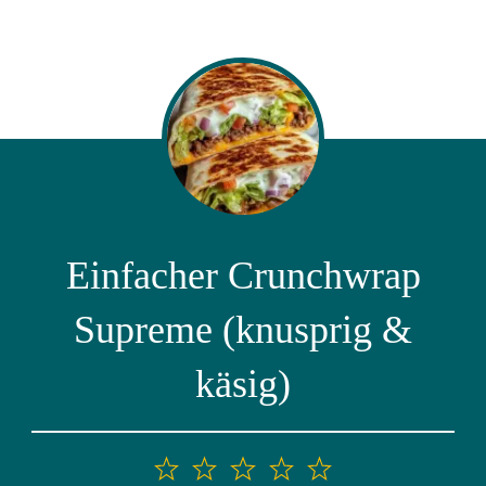
Einfacher Crunchwrap
Supreme (knusprig &
käsig)
1
2
3
4
5