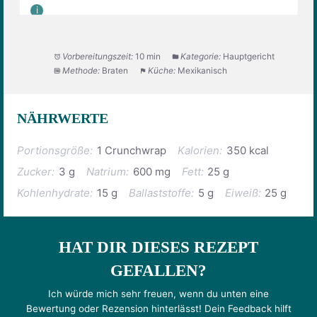
Vorbereitungszeit:
10 min
Kategorie:
Hauptgericht
Methode:
Braten
Küche:
Mexikanisch
NÄHRWERTE
Portionsgröße:
1 Crunchwrap
Kalorien:
350 kcal
Zucker:
3 g
Natrium:
600 mg
Fett:
25 g
Kohlenhydrate:
15 g
Ballaststoffe:
5 g
Eiweiß:
25 g
HAT DIR DIESES REZEPT
GEFALLEN?
Ich würde mich sehr freuen, wenn du unten eine
Bewertung oder Rezension hinterlässt! Dein Feedback hilft