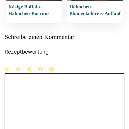
Käsige Buffalo-
Hähnchen-
Hähnchen-Burritos
Blumenkohlreis-Auflauf
Schreibe einen Kommentar
Rezeptbewertung
1
Kommentar
2
3
4
5
Stern
Sterne
Sterne
Sterne
Sterne