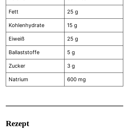
Fett
25 g
Kohlenhydrate
15 g
Eiweiß
25 g
Ballaststoffe
5 g
Zucker
3 g
Natrium
600 mg
Rezept