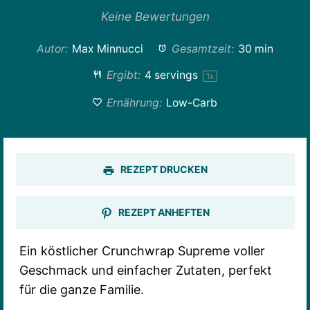
Stern
Sterne
Sterne
Sterne
Sterne
Keine Bewertungen
Autor:
Max Minnucci
Gesamtzeit:
30 min
Ergibt:
4
servings
1
x
Ernährung:
Low-Carb
REZEPT DRUCKEN
REZEPT ANHEFTEN
Ein köstlicher Crunchwrap Supreme voller
Geschmack und einfacher Zutaten, perfekt
für die ganze Familie.