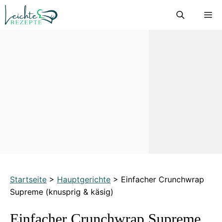
Zum
M
Inhalt
springen
Startseite
>
Hauptgerichte
>
Einfacher Crunchwrap
Supreme (knusprig & käsig)
Einfacher Crunchwrap Supreme