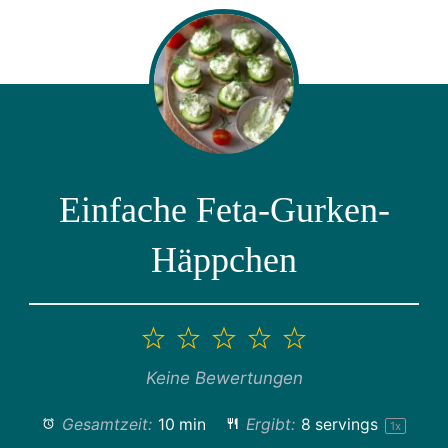
Einfache Feta-Gurken-
Häppchen
1
2
3
4
5
Stern
Sterne
Sterne
Sterne
Sterne
Keine Bewertungen
Gesamtzeit:
10 min
Ergibt:
8
servings
1
x