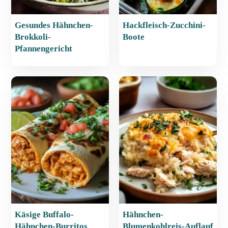
Gesundes Hähnchen-
Hackfleisch-Zucchini-
Brokkoli-
Boote
Pfannengericht
Käsige Buffalo-
Hähnchen-
Hähnchen-Burritos
Blumenkohlreis-Auflauf