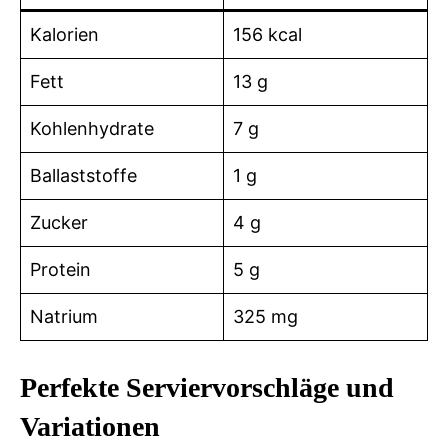
Kalorien
156 kcal
Fett
13 g
Kohlenhydrate
7 g
Ballaststoffe
1 g
Zucker
4 g
Protein
5 g
Natrium
325 mg
Perfekte Serviervorschläge und
Variationen