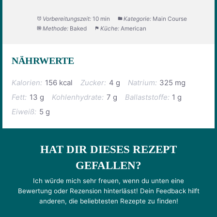
Vorbereitungszeit:
10 min
Kategorie:
Main Course
Methode:
Baked
Küche:
American
NÄHRWERTE
Kalorien:
156 kcal
Zucker:
4 g
Natrium:
325 mg
Fett:
13 g
Kohlenhydrate:
7 g
Ballaststoffe:
1 g
Eiweiß:
5 g
HAT DIR DIESES REZEPT
GEFALLEN?
Ich würde mich sehr freuen, wenn du unten eine
Bewertung oder Rezension hinterlässt! Dein Feedback hilft
anderen, die beliebtesten Rezepte zu finden!