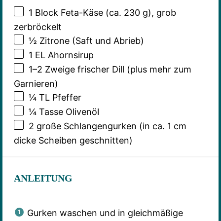
1
Block Feta-Käse (ca.
230 g
), grob
zerbröckelt
½
Zitrone (Saft und Abrieb)
1
EL Ahornsirup
1
–
2
Zweige frischer Dill (plus mehr zum
Garnieren)
¼
TL Pfeffer
¼
Tasse Olivenöl
2
große Schlangengurken (in ca.
1
cm
dicke Scheiben geschnitten)
ANLEITUNG
Gurken waschen und in gleichmäßige