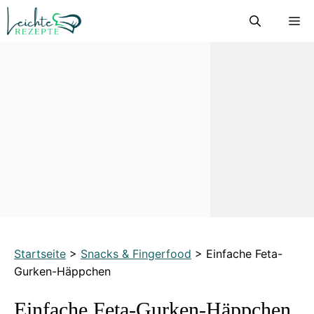
Zum
M
Inhalt
springen
Startseite
>
Snacks & Fingerfood
>
Einfache Feta-
Gurken-Häppchen
Einfache Feta-Gurken-Häppchen