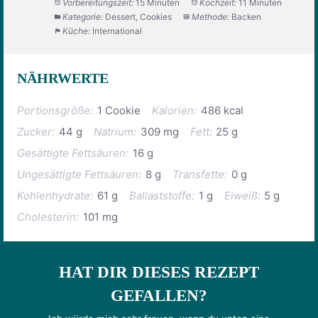
Vorbereitungszeit:
15 Minuten
Kochzeit:
11 Minuten
Kategorie:
Dessert, Cookies
Methode:
Backen
Küche:
International
NÄHRWERTE
Portionsgröße:
1 Cookie
Kalorien:
486 kcal
Zucker:
44 g
Natrium:
309 mg
Fett:
25 g
Gesättigte Fettsäuren:
16 g
Ungesättigte Fettsäuren:
8 g
Transfette:
0 g
Kohlenhydrate:
61 g
Ballaststoffe:
1 g
Eiweiß:
5 g
Cholesterin:
101 mg
HAT DIR DIESES REZEPT
GEFALLEN?