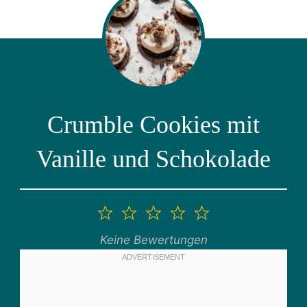
Crumble Cookies mit
Vanille und Schokolade
1
2
3
4
5
Stern
Sterne
Sterne
Sterne
Sterne
Keine Bewertungen