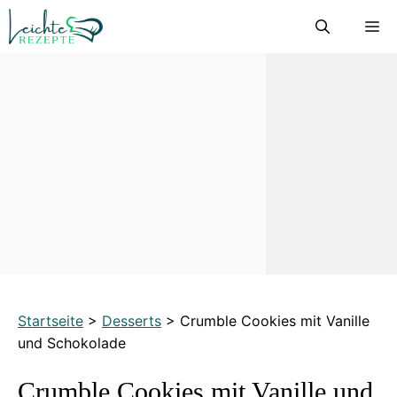
Zum
M
Inhalt
springen
Startseite
>
Desserts
>
Crumble Cookies mit Vanille
und Schokolade
Crumble Cookies mit Vanille und