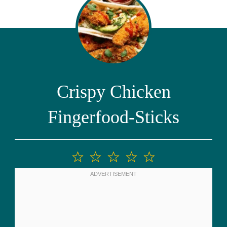
Crispy Chicken
Fingerfood-Sticks
1
2
3
4
5
Stern
Sterne
Sterne
Sterne
Sterne