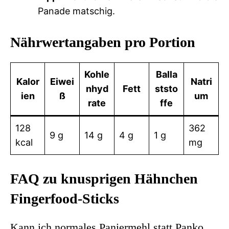
Panade matschig.
Nährwertangaben pro Portion
Kohle
Balla
Kalor
Eiwei
Natri
nhyd
Fett
ststo
ien
ß
um
rate
ffe
128
362
9 g
14 g
4 g
1 g
kcal
mg
FAQ zu knusprigen Hähnchen
Fingerfood-Sticks
Kann ich normales Paniermehl statt Panko