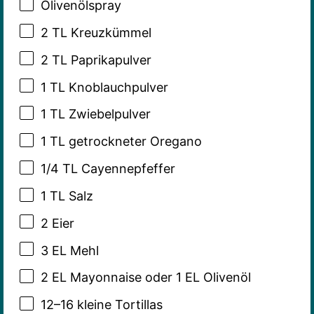
Olivenölspray
2
TL Kreuzkümmel
2
TL Paprikapulver
1
TL Knoblauchpulver
1
TL Zwiebelpulver
1
TL getrockneter Oregano
1/4
TL Cayennepfeffer
1
TL Salz
2
Eier
3
EL Mehl
2
EL Mayonnaise oder 1 EL Olivenöl
12
–
16
kleine Tortillas