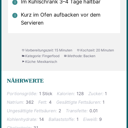
Im Kühlschrank 3–4 Tage haltbar
Kurz im Ofen aufbacken vor dem
Servieren
Vorbereitungszeit:
15 Minuten
Kochzeit:
20 Minuten
Kategorie:
Fingerfood
Methode:
Backen
Küche:
Mexikanisch
NÄHRWERTE
Portionsgröße:
1 Stick
Kalorien:
128
Zucker:
1
Natrium:
362
Fett:
4
Gesättigte Fettsäuren:
1
Ungesättigte Fettsäuren:
2
Transfette:
0.01
Kohlenhydrate:
14
Ballaststoffe:
1
Eiweiß:
9
Cholesterin:
31