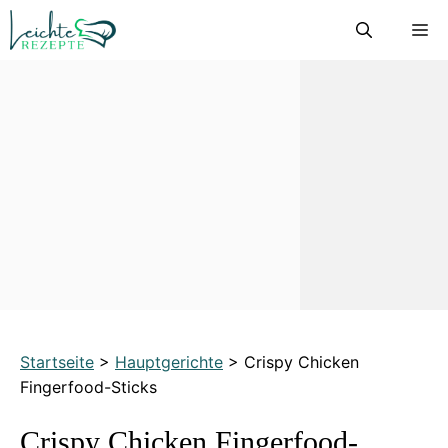
Zum
M
Inhalt
springen
Startseite
>
Hauptgerichte
>
Crispy Chicken
Fingerfood-Sticks
Crispy Chicken Fingerfood-