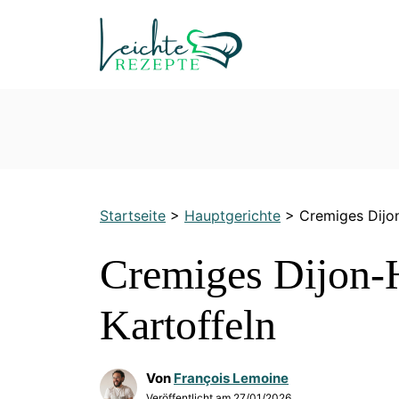
Zum
Inhalt
springen
Startseite
>
Hauptgerichte
>
Cremiges Dijo
Cremiges Dijon-
Kartoffeln
Von
François Lemoine
Veröffentlicht am
27/01/2026