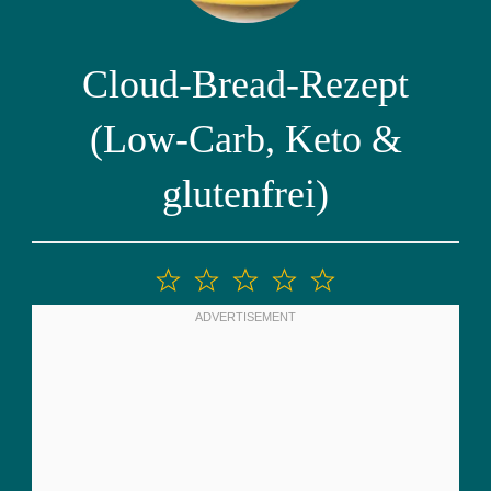
Cloud-Bread-Rezept
(Low-Carb, Keto &
glutenfrei)
1
2
3
4
5
Stern
Sterne
Sterne
Sterne
Sterne