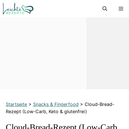
Zum
M
Inhalt
springen
Startseite
>
Snacks & Fingerfood
>
Cloud-Bread-
Rezept (Low-Carb, Keto & glutenfrei)
Cloud-Bread-Rezept (Low-Carb,