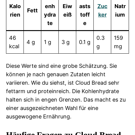
Kalo
enh
Eiw
asts
Zuc
Natr
Fett
rien
ydra
eiß
toff
ker
ium
te
e
46
0.3
159
4 g
1 g
3 g
0.1 g
kcal
g
mg
Diese Werte sind eine grobe Schätzung. Sie
können je nach genauen Zutaten leicht
variieren. Wie du siehst, ist Cloud Bread sehr
fettarm und proteinreich. Die Kohlenhydrate
halten sich in engen Grenzen. Das macht es zu
einer ausgezeichneten Wahl für eine
ausgewogene Ernährung.
Häufige Fragen zu Cloud Bread