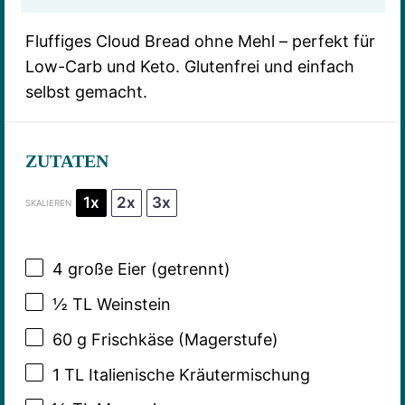
Fluffiges Cloud Bread ohne Mehl – perfekt für
Low-Carb und Keto. Glutenfrei und einfach
selbst gemacht.
ZUTATEN
1x
2x
3x
SKALIEREN
4
große Eier (getrennt)
½
TL Weinstein
60 g
Frischkäse (Magerstufe)
1
TL Italienische Kräutermischung