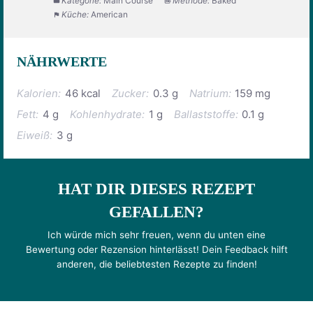
Kategorie:
Main Course
Methode:
Baked
Küche:
American
NÄHRWERTE
Kalorien:
46 kcal
Zucker:
0.3 g
Natrium:
159 mg
Fett:
4 g
Kohlenhydrate:
1 g
Ballaststoffe:
0.1 g
Eiweiß:
3 g
HAT DIR DIESES REZEPT
GEFALLEN?
Ich würde mich sehr freuen, wenn du unten eine
Bewertung oder Rezension hinterlässt! Dein Feedback hilft
anderen, die beliebtesten Rezepte zu finden!