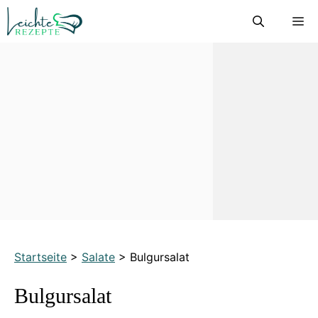
Zum
M
Inhalt
springen
Startseite
>
Salate
>
Bulgursalat
Bulgursalat