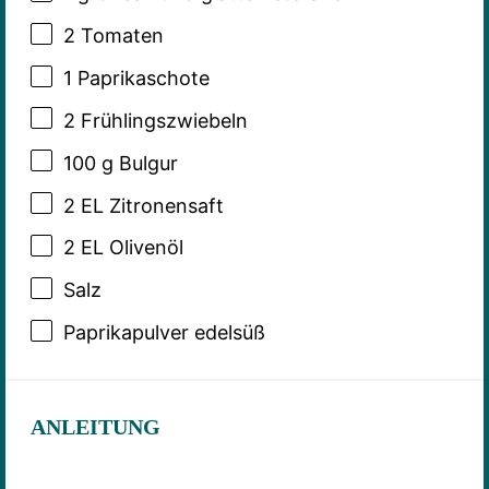
2
Tomaten
1
Paprikaschote
2
Frühlingszwiebeln
100 g
Bulgur
2
EL Zitronensaft
2
EL Olivenöl
Salz
Paprikapulver edelsüß
ANLEITUNG