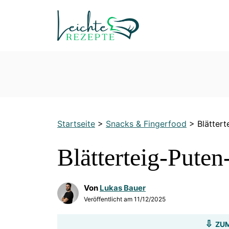
Zum
Inhalt
springen
Startseite
>
Snacks & Fingerfood
>
Blätter
Blätterteig-Pute
Von
Lukas Bauer
Veröffentlicht am
11/12/2025
ZUM