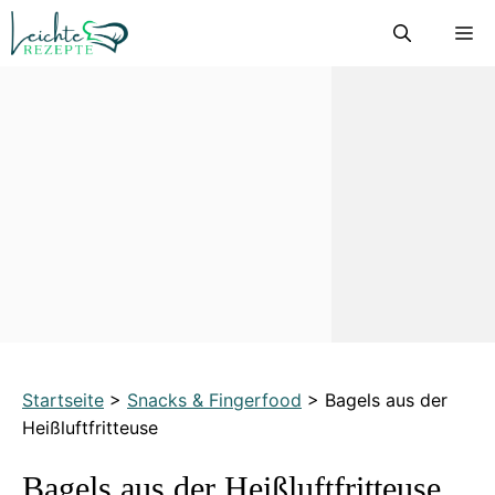
Zum
M
Inhalt
springen
Startseite
>
Snacks & Fingerfood
>
Bagels aus der
Heißluftfritteuse
Bagels aus der Heißluftfritteuse