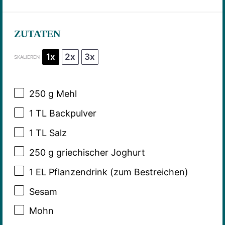
ZUTATEN
1x
2x
3x
SKALIEREN
250 g
Mehl
1
TL Backpulver
1
TL Salz
250 g
griechischer Joghurt
1
EL Pflanzendrink (zum Bestreichen)
Sesam
Mohn