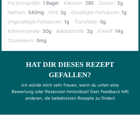
Portionsgröße:
1 Bagel
Kalorien:
280
Zucker:
3g
Natrium:
540mg
Fett:
2g
Gesättigte Fettsäuren:
1g
Ungesättigte Fettsäuren:
1g
Transfette:
0g
Kohlenhydrate:
50g
Ballaststoffe:
2g
Eiweiß:
14g
Cholesterin:
0mg
HAT DIR DIESES REZEPT
GEFALLEN?
Ich würde mich sehr freuen, wenn du unten eine
Bewertung oder Rezension hinterlässt! Dein Feedback hilft
anderen, die beliebtesten Rezepte zu finden!