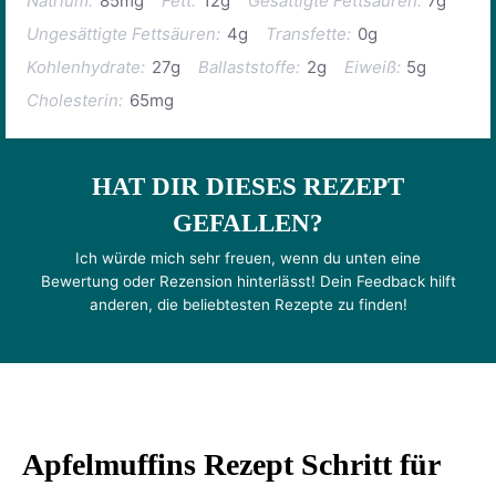
Natrium:
85mg
Fett:
12g
Gesättigte Fettsäuren:
7g
Ungesättigte Fettsäuren:
4g
Transfette:
0g
Kohlenhydrate:
27g
Ballaststoffe:
2g
Eiweiß:
5g
Cholesterin:
65mg
HAT DIR DIESES REZEPT
GEFALLEN?
Ich würde mich sehr freuen, wenn du unten eine
Bewertung oder Rezension hinterlässt! Dein Feedback hilft
anderen, die beliebtesten Rezepte zu finden!
Apfelmuffins Rezept Schritt für