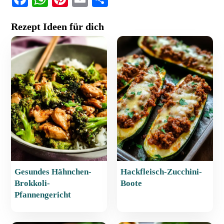
a
h
nt
m
ei
Rezept Ideen für dich
c
at
er
ai
le
e
s
e
l
n
b
A
st
o
p
o
p
k
Gesundes Hähnchen-
Hackfleisch-Zucchini-
Brokkoli-
Boote
Pfannengericht