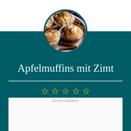
Apfelmuffins mit Zimt
1
2
3
4
5
Stern
Sterne
Sterne
Sterne
Sterne