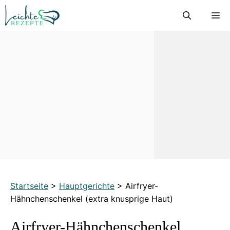
Zum
M
Inhalt
springen
Startseite
>
Hauptgerichte
>
Airfryer-
Hähnchenschenkel (extra knusprige Haut)
Airfryer-Hähnchenschenkel