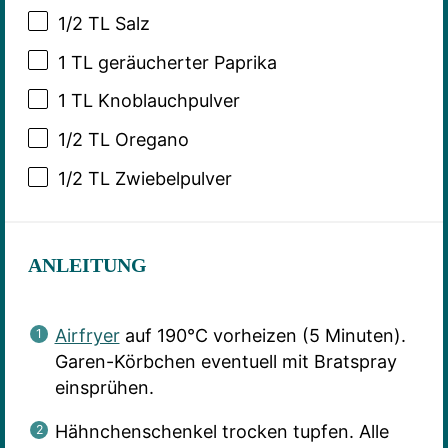
1/2
TL Salz
1
TL geräucherter Paprika
1
TL Knoblauchpulver
1/2
TL Oregano
1/2
TL Zwiebelpulver
ANLEITUNG
Airfryer
auf 190°C vorheizen (5 Minuten).
Garen-Körbchen eventuell mit Bratspray
einsprühen.
Hähnchenschenkel trocken tupfen. Alle