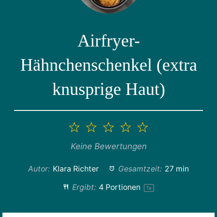
Airfryer-
Hähnchenschenkel (extra
knusprige Haut)
1
2
3
4
5
Stern
Sterne
Sterne
Sterne
Sterne
Keine Bewertungen
Autor:
Klara Richter
Gesamtzeit:
27 min
Ergibt:
4
Portionen
1
x