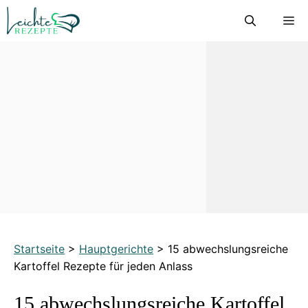
Zum
M
Inhalt
springen
Startseite
>
Hauptgerichte
>
15 abwechslungsreiche
Kartoffel Rezepte für jeden Anlass
15 abwechslungsreiche Kartoffel