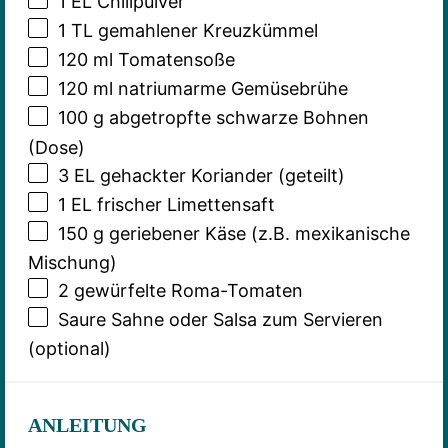
1
EL Chilipulver
1
TL gemahlener Kreuzkümmel
120
ml Tomatensoße
120
ml natriumarme Gemüsebrühe
100 g
abgetropfte schwarze Bohnen
(Dose)
3
EL gehackter Koriander (geteilt)
1
EL frischer Limettensaft
150 g
geriebener Käse (z.B. mexikanische
Mischung)
2
gewürfelte Roma-Tomaten
Saure Sahne oder Salsa zum Servieren
(optional)
ANLEITUNG