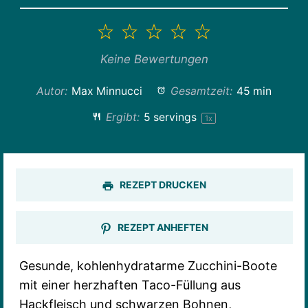
1
2
3
4
5
Stern
Sterne
Sterne
Sterne
Sterne
Keine Bewertungen
Autor:
Max Minnucci
Gesamtzeit:
45 min
Ergibt:
5
servings
1
x
REZEPT DRUCKEN
REZEPT ANHEFTEN
Gesunde, kohlenhydratarme Zucchini-Boote
mit einer herzhaften Taco-Füllung aus
Hackfleisch und schwarzen Bohnen,