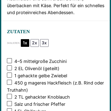
überbacken mit Käse. Perfekt für ein schnelles
und proteinreiches Abendessen.
ZUTATEN
1x
2x
3x
SKALIEREN
4
–
5
mittelgroße Zucchini
2
EL Olivenöl (geteilt)
1
gehackte gelbe Zwiebel
450 g
mageres Hackfleisch (z.B. Rind oder
Truthahn)
2
TL gehackter Knoblauch
Salz und frischer Pfeffer