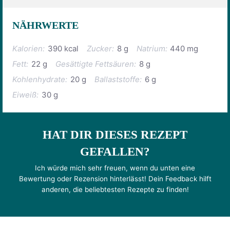
NÄHRWERTE
Kalorien:
390 kcal
Zucker:
8 g
Natrium:
440 mg
Fett:
22 g
Gesättigte Fettsäuren:
8 g
Kohlenhydrate:
20 g
Ballaststoffe:
6 g
Eiweiß:
30 g
HAT DIR DIESES REZEPT
GEFALLEN?
Ich würde mich sehr freuen, wenn du unten eine
Bewertung oder Rezension hinterlässt! Dein Feedback hilft
anderen, die beliebtesten Rezepte zu finden!