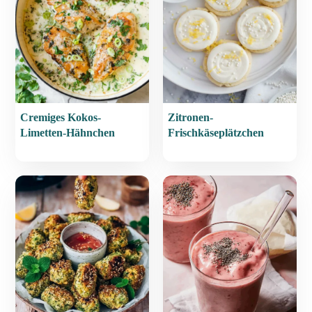
Cremiges Kokos-
Zitronen-
Limetten-Hähnchen
Frischkäseplätzchen