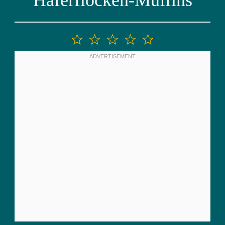
Haferflocken-Muffins
1
2
3
4
5
Stern
Sterne
Sterne
Sterne
Sterne