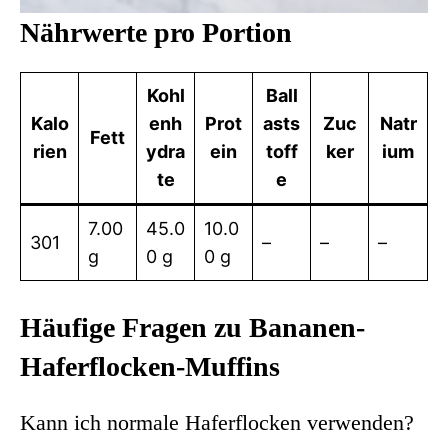
Nährwerte pro Portion
Kohl
Ball
Kalo
enh
Prot
asts
Zuc
Natr
Fett
rien
ydra
ein
toff
ker
ium
te
e
7.00
45.0
10.0
301
–
–
–
g
0 g
0 g
Häufige Fragen zu Bananen-
Haferflocken-Muffins
Kann ich normale Haferflocken verwenden?