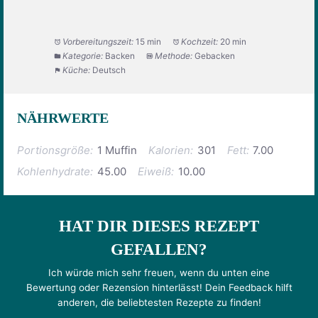
Vorbereitungszeit:
15 min
Kochzeit:
20 min
Kategorie:
Backen
Methode:
Gebacken
Küche:
Deutsch
NÄHRWERTE
Portionsgröße:
1 Muffin
Kalorien:
301
Fett:
7.00
Kohlenhydrate:
45.00
Eiweiß:
10.00
HAT DIR DIESES REZEPT
GEFALLEN?
Ich würde mich sehr freuen, wenn du unten eine
Bewertung oder Rezension hinterlässt! Dein Feedback hilft
anderen, die beliebtesten Rezepte zu finden!