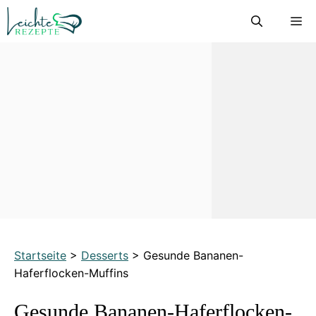
Zum
M
Inhalt
springen
Startseite
>
Desserts
>
Gesunde Bananen-
Haferflocken-Muffins
Gesunde Bananen-Haferflocken-