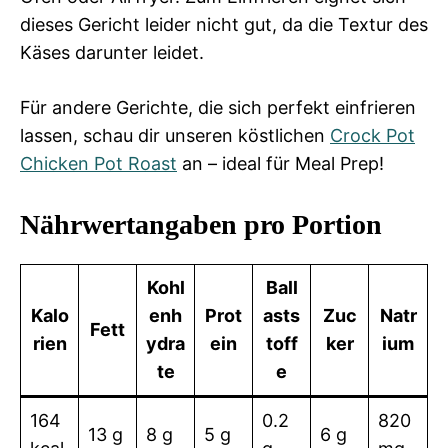
dieses Gericht leider nicht gut, da die Textur des
Käses darunter leidet.
Für andere Gerichte, die sich perfekt einfrieren
lassen, schau dir unseren köstlichen
Crock Pot
Chicken Pot Roast
an – ideal für Meal Prep!
Nährwertangaben pro Portion
Kohl
Ball
Kalo
enh
Prot
asts
Zuc
Natr
Fett
rien
ydra
ein
toff
ker
ium
te
e
164
0.2
820
13 g
8 g
5 g
6 g