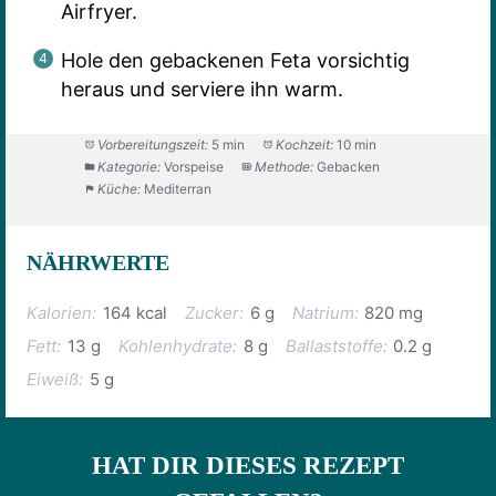
Airfryer.
Hole den gebackenen Feta vorsichtig
heraus und serviere ihn warm.
Vorbereitungszeit:
5 min
Kochzeit:
10 min
Kategorie:
Vorspeise
Methode:
Gebacken
Küche:
Mediterran
NÄHRWERTE
Kalorien:
164 kcal
Zucker:
6 g
Natrium:
820 mg
Fett:
13 g
Kohlenhydrate:
8 g
Ballaststoffe:
0.2 g
Eiweiß:
5 g
HAT DIR DIESES REZEPT