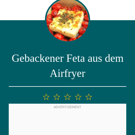
Gebackener Feta aus dem
Airfryer
1
2
3
4
5
Stern
Sterne
Sterne
Sterne
Sterne