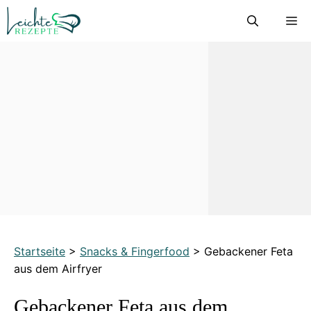
Zum
M
Inhalt
springen
Startseite
>
Snacks & Fingerfood
>
Gebackener Feta
aus dem Airfryer
Gebackener Feta aus dem