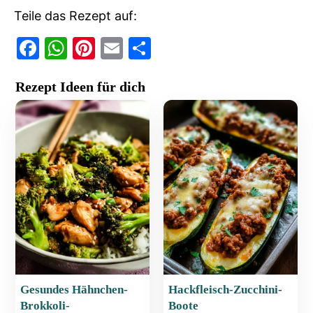
Teile das Rezept auf:
F
W
Pi
E
T
a
h
nt
m
ei
Rezept Ideen für dich
c
at
er
ai
le
e
s
e
l
n
b
A
st
o
p
o
p
k
Gesundes Hähnchen-
Hackfleisch-Zucchini-
Brokkoli-
Boote