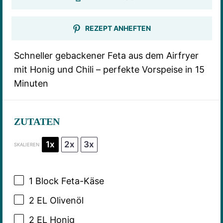
REZEPT ANHEFTEN
Schneller gebackener Feta aus dem Airfryer
mit Honig und Chili – perfekte Vorspeise in 15
Minuten
ZUTATEN
1x
2x
3x
SKALIEREN
1
Block Feta-Käse
2
EL Olivenöl
2
EL Honig